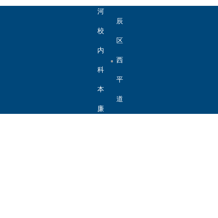
北
河
辰
北
校
区
工
内
内
西
业
办
部
科
平
大
公
办
研
本
道
学
系
公
院
科
廉
5340
统
网
生
韵
号
院
津
邮
沽
编：
300401
访