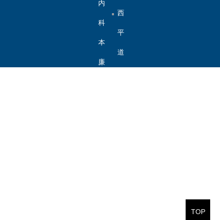
工
内
内
西
业
办
部
科
平
大
公
办
研
本
道
学
系
公
院
科
廉
5340
统
网
生
韵
号
院
津
邮
沽
编：
300401
访
问
量：
TOP