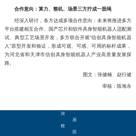
合作意向：算力、整机、场景三方拧成一股绳
邮
经深入研讨，各方达成多项合作意向：未来将推进多方
箱：
平台搭建相互合作、国产芯片和软件具身智能机器人适配测
AI@hebut.edu.cn
试、典型工艺场景开发，多方联合开展“信创具身智能机器
人”原型开发和验证，形成可观、可感、可用的标杆成果，
地
为河北省和天津市信创具身智能机器人产业高质量发展探
址：
路。
天
图文：张健楠、赵行健
津
审核：陈海永
市
北
河
辰
北
校
区