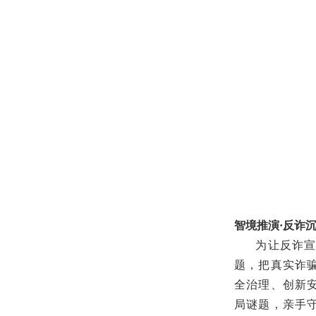
智境推演·反诈
为让反诈
题，把真实诈
全治理、创新
局谜题，亲手