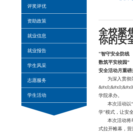
评奖评优
资助政策
全校聚
就业信息
你的安
就业报告
“
智守安全防线
数筑平安校园”
学生风采
安全活动月重磅
为深入贯彻
志愿服务
&#x0;&#x0
学生活动
学院承办。
本次活动以
学”模式，让安
本次活动将
式拉开帷幕，营