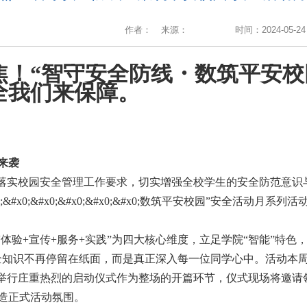
作者：
来源：
时间：2024-05-24
焦！“智守安全防线・数筑平安校
全我们来保障。
来袭
落实校园安全管理工作要求，切实增强全校学生的安全防范意识与
;&#x0;&#x0;&#x0;&#x0;&#x0;&#x0;数筑平安校园”
“体验+宣传+服务+实践”为四大核心维度，立足学院“智能”特色
全知识不再停留在纸面，而是真正深入每一位同学心中。活动本
举行庄重热烈的启动仪式作为整场的开篇环节，仪式现场将邀请
造正式活动氛围。