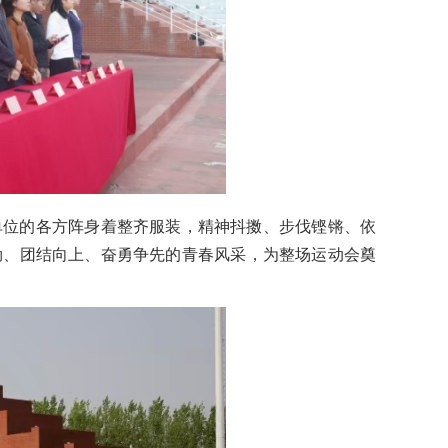
单位的各方阵身着整齐服装，精神抖擞、步伐铿锵、依
勃、团结向上、奋勇争先的青春风采，为整场运动会奠