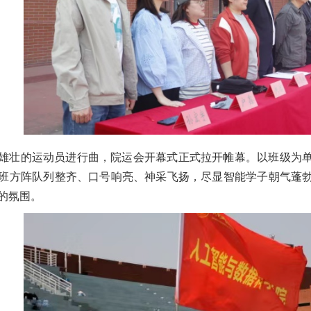
雄壮的运动员进行曲，院运会开幕式正式拉开帷幕。以班级为
班方阵队列整齐、口号响亮、神采飞扬，尽显智能学子朝气蓬
的氛围。