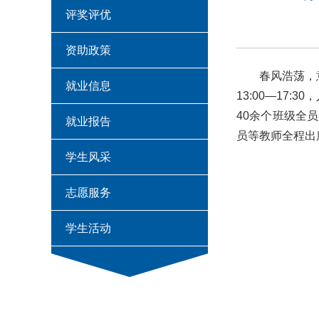
评奖评优
资助政策
春风浩荡，
就业信息
13:00—17
40余个班级全
就业报告
员等教师全程出
学生风采
志愿服务
学生活动