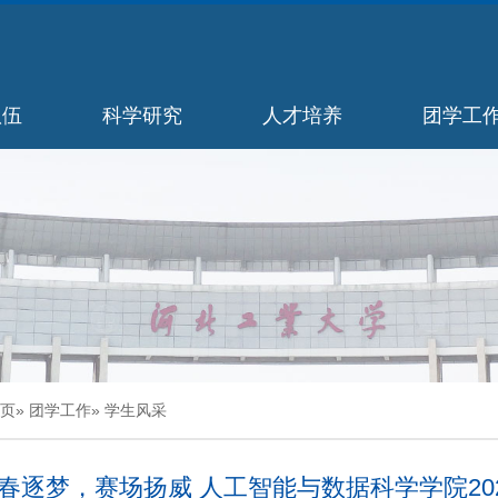
队伍
科学研究
人才培养
团学工
页
»
团学工作
» 学生风采
春逐梦，赛场扬威 人工智能与数据科学学院20