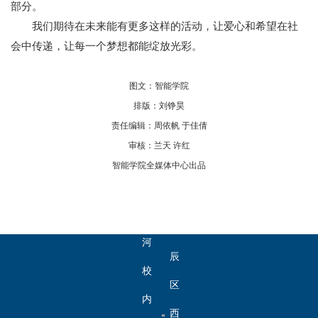
邮
部分。
我们期待在未来能有更多这样的活动，让爱心和希望在社
箱：
会中传递，让每一个梦想都能绽放光彩。
AI@hebut.edu.cn
地
图文：智能学院
排版：刘铮昊
址：
责任编辑：周依帆 于佳倩
天
审核：兰天 许红
智能学院全媒体中心出品
津
市
北
河
辰
北
校
区
工
内
内
西