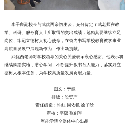
李子彪副校长与武优西亲切座谈，充分肯定了武老师在教
学、科研、服务育人上所取得的突出成绩，勉励其要继续立足
岗位、牢记立德树人初心使命，在奋力书写学校教育教学事业
高质量发展中展现新作为、作出新贡献。
武优西老师对学校领导的关心关爱表示衷心感谢。他表示将
继续脚踏实地，潜心学问，不断提升教书育人能力，落实好立
德树人根本任务，为学校高质量发展贡献力量。
图文：于巍
邮
排版：段贺严
责任编辑：许红 周依帆 徐子晗
箱：
审核：平熙 张剑军
AI@hebut.edu.cn
智能学院全媒体中心出品